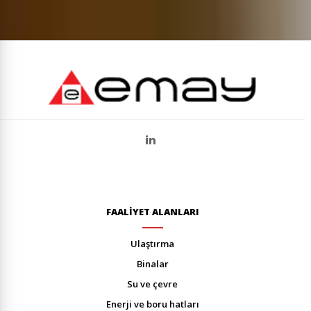
FAALİYET ALANLARI
ulaştirma
bi̇nalar
su ve çevre
enerji̇ ve boru hatlari