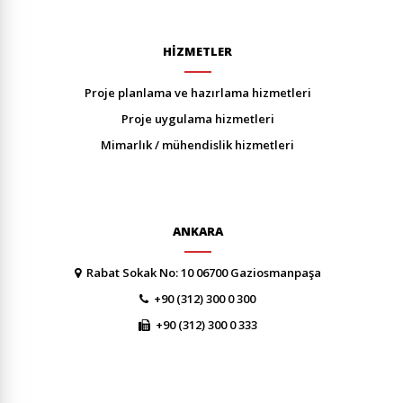
HİZMETLER
proje planlama ve hazirlama hi̇zmetleri̇
proje uygulama hi̇zmetleri̇
mi̇marlik / mühendi̇sli̇k hi̇zmetleri̇
ANKARA
Rabat Sokak No: 10 06700 Gaziosmanpaşa
+90 (312) 300 0 300
+90 (312) 300 0 333