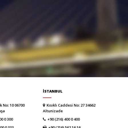
İSTANBUL
k No: 10 06700
Kısıklı Caddesi No: 27 34662
aşa
Altunizade
00 0 300
+90 (216) 400 0 400
300 0 333
+90 (216) 562 16 16