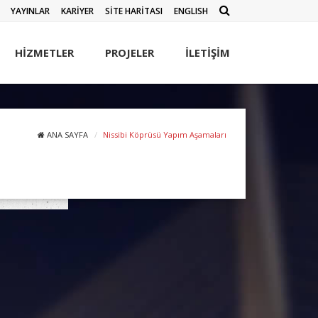
YAYINLAR
KARİYER
SİTE HARİTASI
ENGLISH
HİZMETLER
PROJELER
İLETİŞİM
ANA SAYFA
Nissibi Köprüsü Yapım Aşamaları