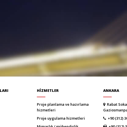
LARI
HİZMETLER
ANKARA
proje planlama ve hazirlama
Rabat Soka
hi̇zmetleri̇
Gaziosmanp
proje uygulama hi̇zmetleri̇
+90 (312) 3
mi̇marlik / mühendi̇sli̇k
+90 (312) 