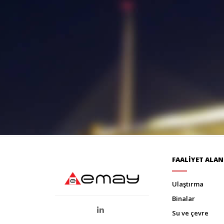
FAALİYET ALAN
ulaştirma
bi̇nalar
su ve çevre