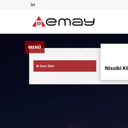
MENÜ
Geri Dön
Nissibi 