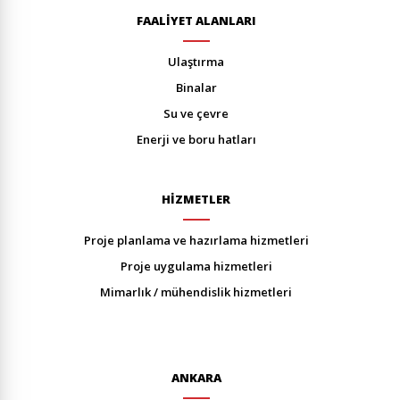
FAALİYET ALANLARI
ulaştirma
bi̇nalar
su ve çevre
enerji̇ ve boru hatlari
HİZMETLER
proje planlama ve hazirlama hi̇zmetleri̇
proje uygulama hi̇zmetleri̇
mi̇marlik / mühendi̇sli̇k hi̇zmetleri̇
ANKARA