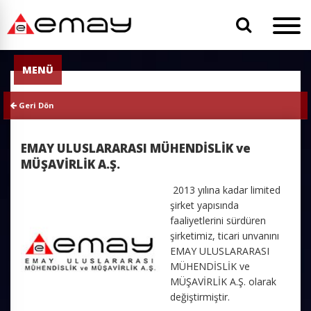
MENÜ
Geri Dön
EMAY ULUSLARARASI MÜHENDİSLİK ve
MÜŞAVİRLİK A.Ş.
2013 yılına kadar limited
şirket yapısında
faaliyetlerini sürdüren
şirketimiz, ticari unvanını
EMAY ULUSLARARASI
MÜHENDİSLİK ve
MÜŞAVİRLİK A.Ş. olarak
değiştirmiştir.